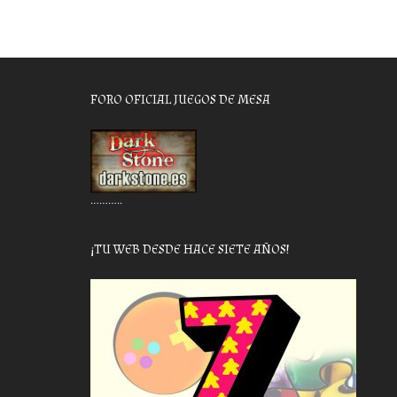
FORO OFICIAL JUEGOS DE MESA
………..
¡TU WEB DESDE HACE SIETE AÑOS!