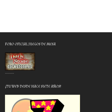
FORO OFICIAL JUEGOS DE MESA
………..
¡TU WEB DESDE HACE SIETE AÑOS!