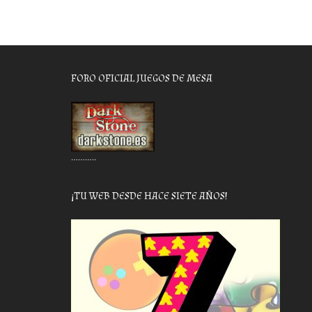
FORO OFICIAL JUEGOS DE MESA
………..
¡TU WEB DESDE HACE SIETE AÑOS!