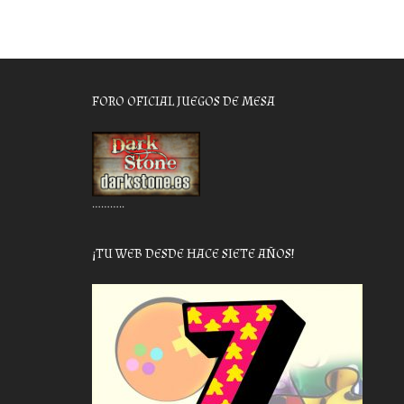
FORO OFICIAL JUEGOS DE MESA
………..
¡TU WEB DESDE HACE SIETE AÑOS!