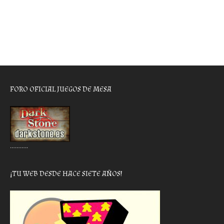
FORO OFICIAL JUEGOS DE MESA
………..
¡TU WEB DESDE HACE SIETE AÑOS!