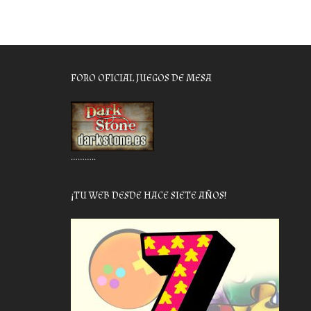
FORO OFICIAL JUEGOS DE MESA
………..
¡TU WEB DESDE HACE SIETE AÑOS!