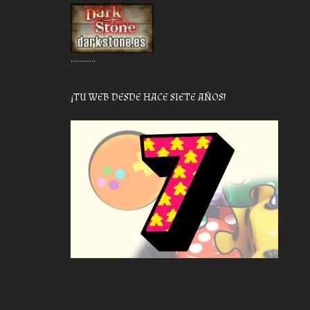
………..
¡TU WEB DESDE HACE SIETE AÑOS!