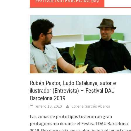
FESTIVAL DAU BARCELONA 2019
Rubén Pastor, Ludo Catalunya, autor e
ilustrador (Entrevista) – Festival DAU
Barcelona 2019
enero 10, 2020
Lorena Garcés Abarca
Las zonas de prototipos tuvieron un gran
protagonismo durante el Festival DAU Barcelona
2019. Por desgracia, no es algo habitual, puesto qu