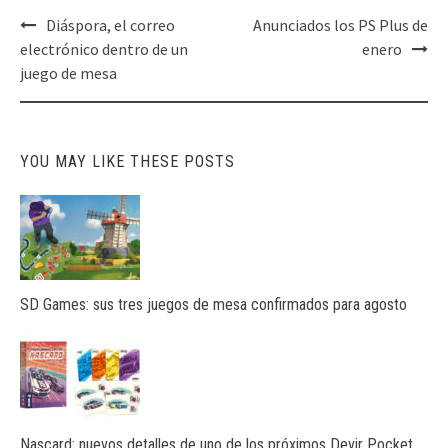
Post
Diáspora, el correo
Anunciados los PS Plus de
navigation
electrónico dentro de un
enero
juego de mesa
YOU MAY LIKE THESE POSTS
SD Games: sus tres juegos de mesa confirmados para agosto
Nascard: nuevos detalles de uno de los próximos Devir Pocket