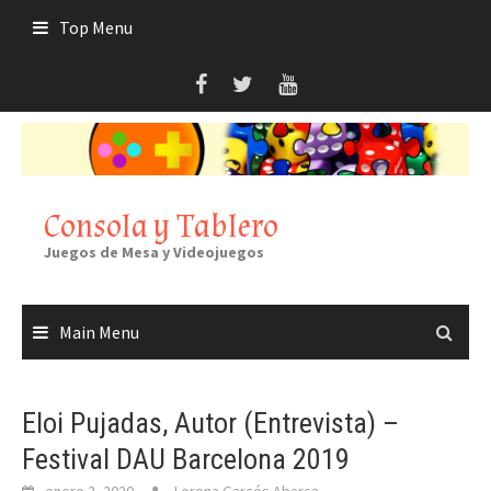
Skip
Top Menu
to
content
Consola y Tablero
Juegos de Mesa y Videojuegos
Main Menu
Eloi Pujadas, Autor (Entrevista) –
Festival DAU Barcelona 2019