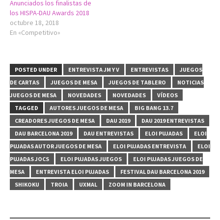
Anunciados los finalistas de
los HISPA-DAU Awards 2018
octubre 18, 2018
En «Competitivo»
POSTED UNDER
ENTREVISTA JM Y V
ENTREVISTAS
JUEGOS
DE CARTAS
JUEGOS DE MESA
JUEGOS DE TABLERO
NOTICIAS
JUEGOS DE MESA
NOVEDADES
NOVEDADES
VÍDEOS
TAGGED
AUTORES JUEGOS DE MESA
BIG BANG 13.7
CREADORES JUEGOS DE MESA
DAU 2019
DAU 2019 ENTREVISTAS
DAU BARCELONA 2019
DAU ENTREVISTAS
ELOI PUJADAS
ELOI
PUJADAS AUTOR JUEGOS DE MESA
ELOI PUJADAS ENTREVISTA
ELOI
PUJADAS JOCS
ELOI PUJADAS JUEGOS
ELOI PUJADAS JUEGOS DE
MESA
ENTREVISTA ELOI PUJADAS
FESTIVAL DAU BARCELONA 2019
SHIKOKU
TROIA
UXMAL
ZOOM IN BARCELONA