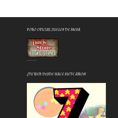
FORO OFICIAL JUEGOS DE MESA
………..
¡TU WEB DESDE HACE SIETE AÑOS!