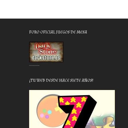
FORO OFICIAL JUEGOS DE MESA
………..
¡TU WEB DESDE HACE SIETE AÑOS!