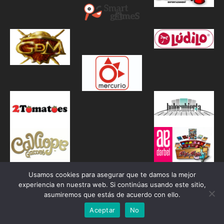
Usamos cookies para asegurar que te damos la mejor
experiencia en nuestra web. Si continúas usando este sitio,
asumiremos que estás de acuerdo con ello.
Aceptar
No
Proudly powered by WordPress
|
Theme: Awaken by
ThemezHut
.