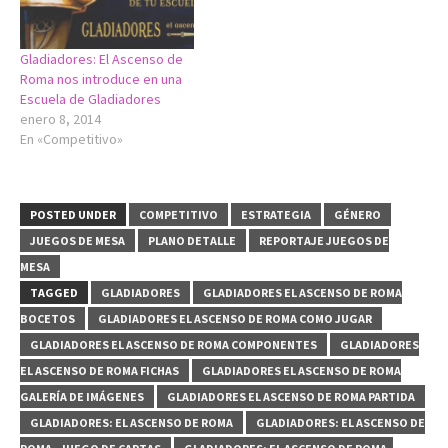
Gladiadores: El Ascenso de
Roma nos introduce en una
Escuela de Gladiadores
enero 8, 2014
En «Competitivo»
POSTED UNDER
COMPETITIVO
ESTRATEGIA
GÉNERO
JUEGOS DE MESA
PLANO DETALLE
REPORTAJE JUEGOS DE
MESA
TAGGED
GLADIADORES
GLADIADORES EL ASCENSO DE ROMA
BOCETOS
GLADIADORES EL ASCENSO DE ROMA COMO JUGAR
GLADIADORES EL ASCENSO DE ROMA COMPONENTES
GLADIADORES
EL ASCENSO DE ROMA FICHAS
GLADIADORES EL ASCENSO DE ROMA
GALERÍA DE IMÁGENES
GLADIADORES EL ASCENSO DE ROMA PARTIDA
GLADIADORES: EL ASCENSO DE ROMA
GLADIADORES: EL ASCENSO DE