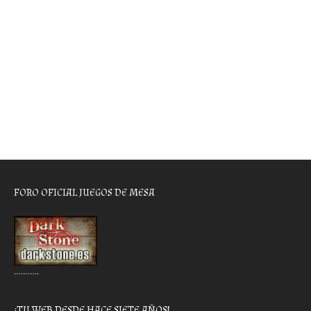
FORO OFICIAL JUEGOS DE MESA
………..
¡TU WEB DESDE HACE SIETE AÑOS!