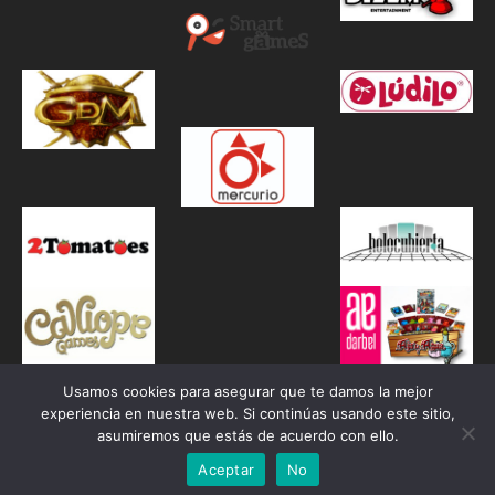
Usamos cookies para asegurar que te damos la mejor
experiencia en nuestra web. Si continúas usando este sitio,
asumiremos que estás de acuerdo con ello.
Aceptar
No
Proudly powered by WordPress
|
Theme: Awaken by
ThemezHut
.