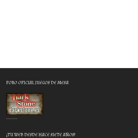
FORO OFICIAL JUEGOS DE MESA
………..
¡TU WEB DESDE HACE SIETE AÑOS!