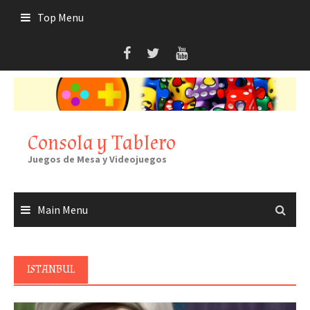
Skip
Top Menu
to
content
Consola y Tablero
Juegos de Mesa y Videojuegos
Main Menu
ISTANBUL