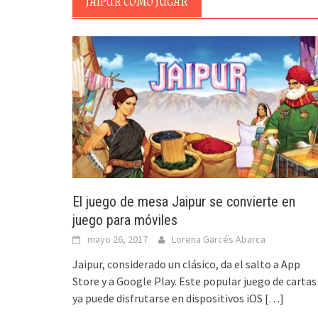
JAIPUR CÓMO JUGAR
El juego de mesa Jaipur se convierte en
juego para móviles
mayo 26, 2017
Lorena Garcés Abarca
Jaipur, considerado un clásico, da el salto a App
Store y a Google Play. Este popular juego de cartas
ya puede disfrutarse en dispositivos iOS
[…]