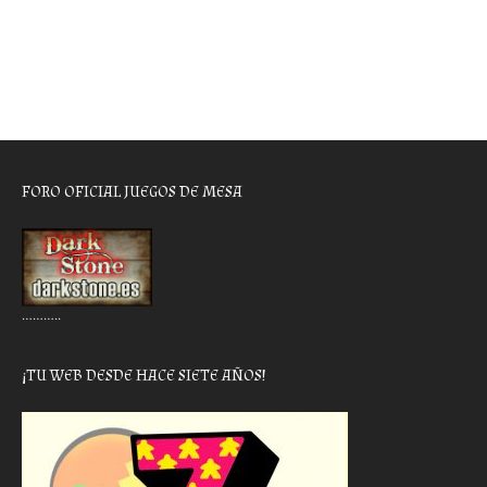
FORO OFICIAL JUEGOS DE MESA
………..
¡TU WEB DESDE HACE SIETE AÑOS!