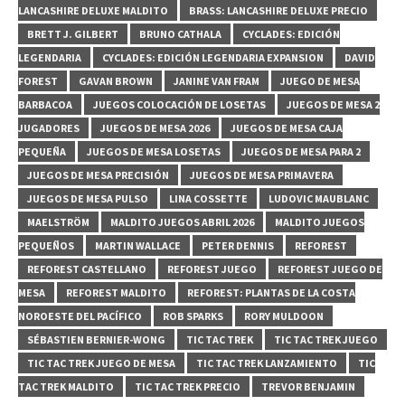
LANCASHIRE DELUXE MALDITO
BRASS: LANCASHIRE DELUXE PRECIO
BRETT J. GILBERT
BRUNO CATHALA
CYCLADES: EDICIÓN
LEGENDARIA
CYCLADES: EDICIÓN LEGENDARIA EXPANSION
DAVID
FOREST
GAVAN BROWN
JANINE VAN FRAM
JUEGO DE MESA
BARBACOA
JUEGOS COLOCACIÓN DE LOSETAS
JUEGOS DE MESA 2
JUGADORES
JUEGOS DE MESA 2026
JUEGOS DE MESA CAJA
PEQUEÑA
JUEGOS DE MESA LOSETAS
JUEGOS DE MESA PARA 2
JUEGOS DE MESA PRECISIÓN
JUEGOS DE MESA PRIMAVERA
JUEGOS DE MESA PULSO
LINA COSSETTE
LUDOVIC MAUBLANC
MAELSTRÖM
MALDITO JUEGOS ABRIL 2026
MALDITO JUEGOS
PEQUEÑOS
MARTIN WALLACE
PETER DENNIS
REFOREST
REFOREST CASTELLANO
REFOREST JUEGO
REFOREST JUEGO DE
MESA
REFOREST MALDITO
REFOREST: PLANTAS DE LA COSTA
NOROESTE DEL PACÍFICO
ROB SPARKS
RORY MULDOON
SÉBASTIEN BERNIER-WONG
TIC TAC TREK
TIC TAC TREK JUEGO
TIC TAC TREK JUEGO DE MESA
TIC TAC TREK LANZAMIENTO
TIC
TAC TREK MALDITO
TIC TAC TREK PRECIO
TREVOR BENJAMIN