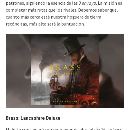
patrones, siguiendo la esencia de las
3 en raya
. La misión es
completar más rutas que los rivales. Debemos saber que,
cuanto más cerca esté nuestra hoguera de tierra
recónditas, más alta será la puntuación.
Brass: Lancashire Deluxe
Maldito continuará con sus juegos de abril el día 16. Lo hace