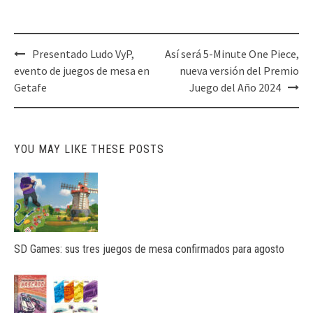
Post
Presentado Ludo VyP,
Así será 5-Minute One Piece,
navigation
evento de juegos de mesa en
nueva versión del Premio
Getafe
Juego del Año 2024
YOU MAY LIKE THESE POSTS
SD Games: sus tres juegos de mesa confirmados para agosto