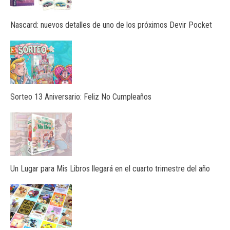
Nascard: nuevos detalles de uno de los próximos Devir Pocket
Sorteo 13 Aniversario: Feliz No Cumpleaños
Un Lugar para Mis Libros llegará en el cuarto trimestre del año