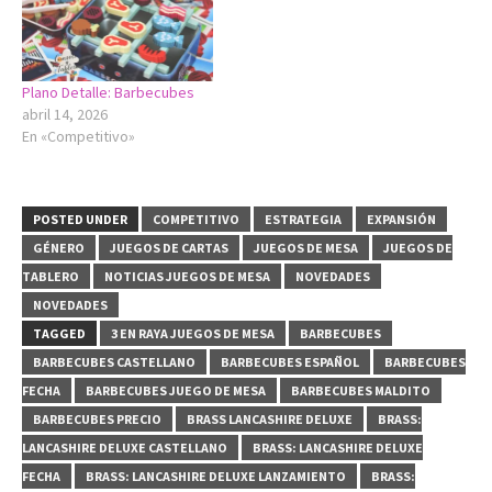
Plano Detalle: Barbecubes
abril 14, 2026
En «Competitivo»
POSTED UNDER
COMPETITIVO
ESTRATEGIA
EXPANSIÓN
GÉNERO
JUEGOS DE CARTAS
JUEGOS DE MESA
JUEGOS DE
TABLERO
NOTICIAS JUEGOS DE MESA
NOVEDADES
NOVEDADES
TAGGED
3 EN RAYA JUEGOS DE MESA
BARBECUBES
BARBECUBES CASTELLANO
BARBECUBES ESPAÑOL
BARBECUBES
FECHA
BARBECUBES JUEGO DE MESA
BARBECUBES MALDITO
BARBECUBES PRECIO
BRASS LANCASHIRE DELUXE
BRASS:
LANCASHIRE DELUXE CASTELLANO
BRASS: LANCASHIRE DELUXE
FECHA
BRASS: LANCASHIRE DELUXE LANZAMIENTO
BRASS: