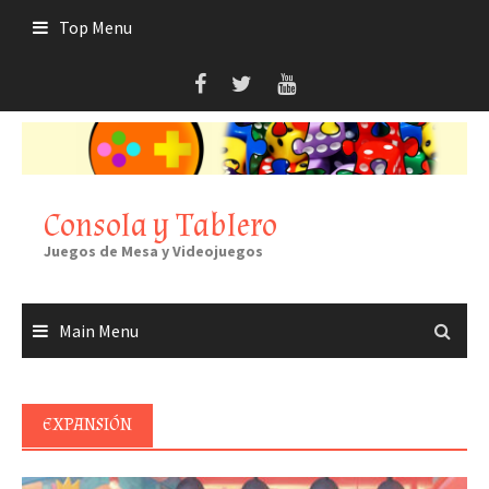
Skip
Top Menu
to
content
Consola y Tablero
Juegos de Mesa y Videojuegos
Main Menu
EXPANSIÓN