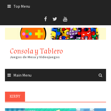
Skip
Top Menu
to
content
Consola y Tablero
Juegos de Mesa y Videojuegos
Main Menu
KIRBY