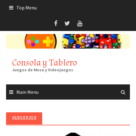
Skip
Top Menu
to
content
Consola y Tablero
Juegos de Mesa y Videojuegos
Main Menu
MAHARAJA