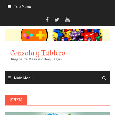
Skip
Top Menu
to
content
Consola y Tablero
Juegos de Mesa y Videojuegos
Main Menu
MAXIS