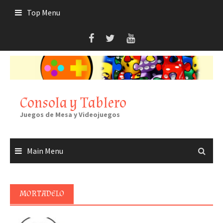
Skip
Top Menu
to
content
Consola y Tablero
Juegos de Mesa y Videojuegos
Main Menu
MORTADELO