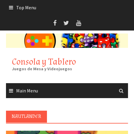
Skip
Top Menu
to
content
Consola y Tablero
Juegos de Mesa y Videojuegos
Main Menu
NAUTLANDER