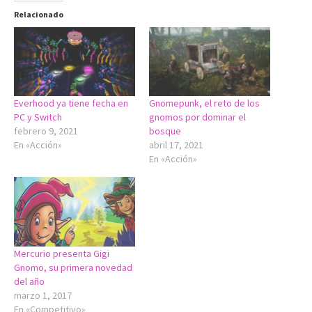
Relacionado
Everhood ya tiene fecha en
Gnomepunk, el reto de los
PC y Switch
gnomos por dominar el
febrero 9, 2021
bosque
En «Acción»
abril 17, 2021
En «Acción»
Mercurio presenta Gigi
Gnomo, su primera novedad
del año
marzo 1, 2017
En «Competitivo»