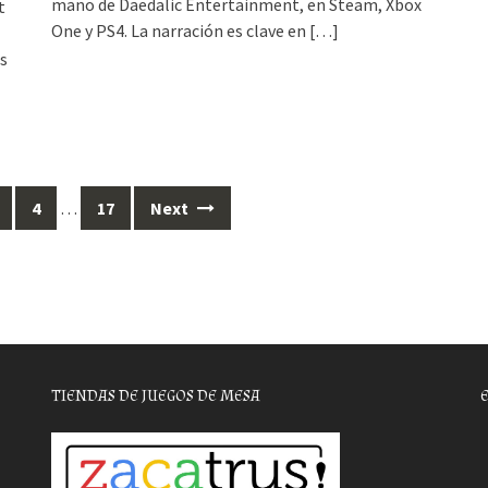
mano de Daedalic Entertainment, en Steam, Xbox
t
One y PS4. La narración es clave en
[…]
us
4
…
17
Next
TIENDAS DE JUEGOS DE MESA