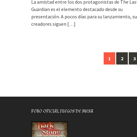
La amistad entre los dos protagonistas de The Las
Guardian es el elemento destacado desde su
presentación. A pocos días para su lanzamiento, s
creadores siguen
[…]
Posts
1
2
3
navigation
FORO OFICIAL JUEGOS DE MESA