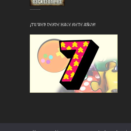
………..
¡TU WEB DESDE HACE SIETE AÑOS!