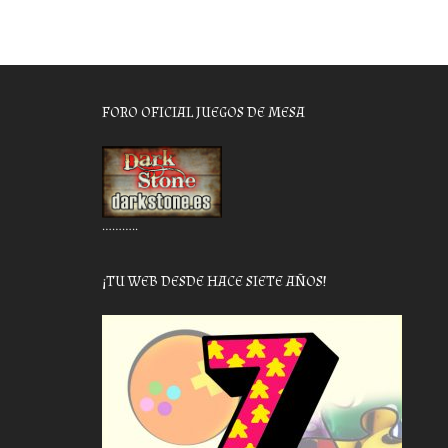
FORO OFICIAL JUEGOS DE MESA
………..
¡TU WEB DESDE HACE SIETE AÑOS!