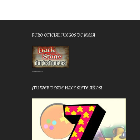
FORO OFICIAL JUEGOS DE MESA
………..
¡TU WEB DESDE HACE SIETE AÑOS!