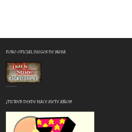
FORO OFICIAL JUEGOS DE MESA
………..
¡TU WEB DESDE HACE SIETE AÑOS!