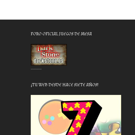
FORO OFICIAL JUEGOS DE MESA
………..
¡TU WEB DESDE HACE SIETE AÑOS!