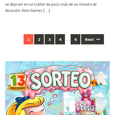
se deja ver en un tráiler de poco más de un minuto de
duración. Xelo Games
[…]
Posts
1
2
3
4
…
6
Next
navigation