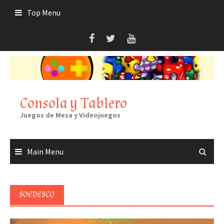
Skip
Top Menu
to
content
Consola y Tablero
Juegos de Mesa y Videojuegos
Main Menu
SOEDESCO