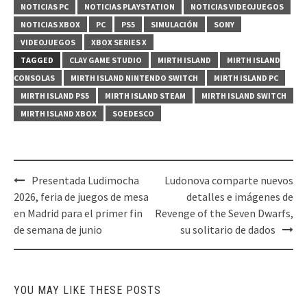
NOTICIAS PC
NOTICIAS PLAYSTATION
NOTICIAS VIDEOJUEGOS
NOTICIAS XBOX
PC
PS5
SIMULACIÓN
SONY
VIDEOJUEGOS
XBOX SERIES X
TAGGED
CLAY GAME STUDIO
MIRTH ISLAND
MIRTH ISLAND
CONSOLAS
MIRTH ISLAND NINTENDO SWITCH
MIRTH ISLAND PC
MIRTH ISLAND PS5
MIRTH ISLAND STEAM
MIRTH ISLAND SWITCH
MIRTH ISLAND XBOX
SOEDESCO
Post
Presentada Ludimocha
Ludonova comparte nuevos
navigation
2026, feria de juegos de mesa
detalles e imágenes de
en Madrid para el primer fin
Revenge of the Seven Dwarfs,
de semana de junio
su solitario de dados
YOU MAY LIKE THESE POSTS