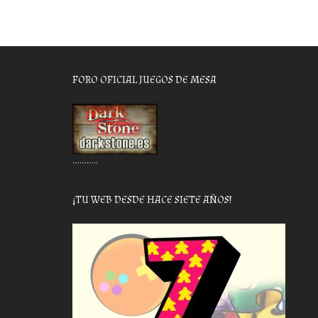
FORO OFICIAL JUEGOS DE MESA
………..
¡TU WEB DESDE HACE SIETE AÑOS!