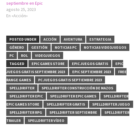
septiembre en Epic
agosto 25, 2023
En «Acción»
POSTED UNDER
ACCIÓN
AVENTURA
ESTRATEGIA
GÉNERO
GESTIÓN
NOTICIAS PC
NOTICIAS VIDEOJUEGOS
PC
ROL
VIDEOJUEGOS
TAGGED
EPIC GAMES STORE
EPIC JUEGOS GRATIS
EPIC
JUEGOS GRATIS SEPTIEMBRE 2023
EPIC SEPTIEMBRE 2023
FREE
RANGE GAMES
PC JUEGOS GRATIS SEPTIEMBRE 2023
SPELLDRIFTER
SPELLDRIFTER CONSTRUCCIÓN DE MAZOS
SPELLDRIFTER EPIC
SPELLDRIFTER EPIC GAMES
SPELLDRIFTER
EPIC GAMES STORE
SPELLDRIFTER GRATIS
SPELLDRIFTER JUEGO
SPELLDRIFTER RPG
SPELLDRIFTER SEPTIEMBRE
SPELLDRIFTER
TRAILER
SPELLDRIFTER VÍDEO