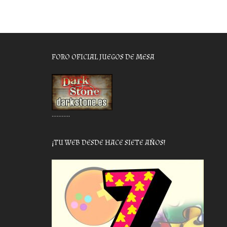
FORO OFICIAL JUEGOS DE MESA
………..
¡TU WEB DESDE HACE SIETE AÑOS!