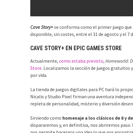
Cave Story+
se conforma como el primer juego que 
disponible, sin costes, entre el 31 de agosto y el 7
CAVE STORY+ EN EPIC GAMES STORE
Actualmente,
como estaba previsto
,
Homeworld: De
Store
. Localizamos la sección de juegos gratuitos
por vida.
La tienda de juegos digitales para PC hará lo prop
Nicalis y Studio Pixel firman una aventura indepen
repleta de personalidad, misterio y diversión dese
Sirviendo como
homenaje a los clásicos de 8 y de
dispararemos y, en definitiva, nos abriremos paso. 
nos permite hacernos una idea lo que nos encontr