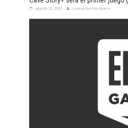
Cave Story+ será el primer juego 
agosto 25, 2023
Lorena Garcés Abarca