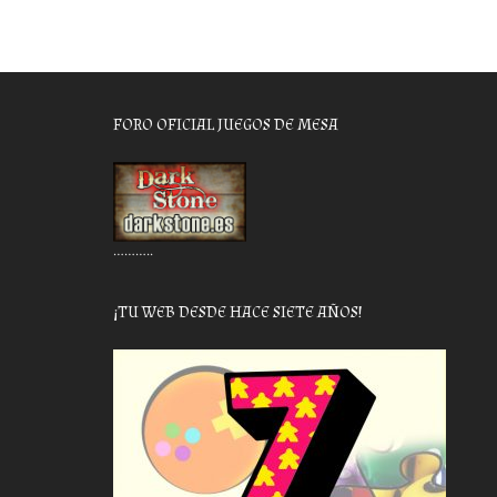
FORO OFICIAL JUEGOS DE MESA
………..
¡TU WEB DESDE HACE SIETE AÑOS!