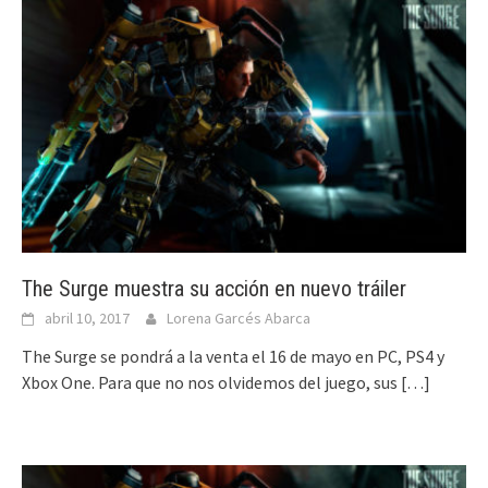
The Surge muestra su acción en nuevo tráiler
abril 10, 2017
Lorena Garcés Abarca
The Surge se pondrá a la venta el 16 de mayo en PC, PS4 y
Xbox One. Para que no nos olvidemos del juego, sus
[…]