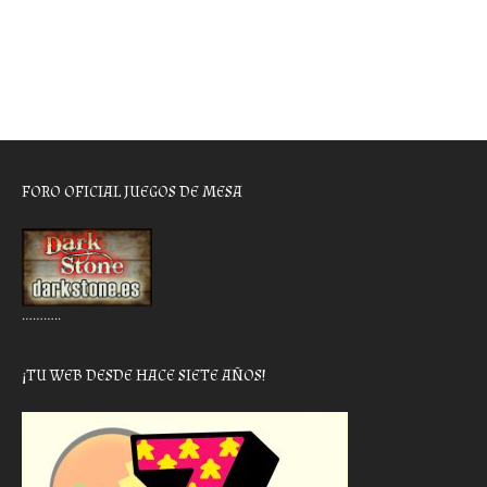
FORO OFICIAL JUEGOS DE MESA
………..
¡TU WEB DESDE HACE SIETE AÑOS!