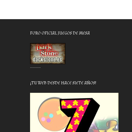
FORO OFICIAL JUEGOS DE MESA
………..
¡TU WEB DESDE HACE SIETE AÑOS!