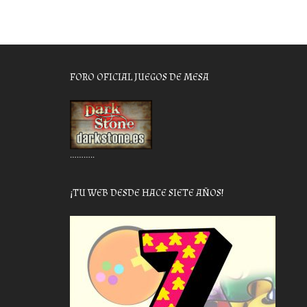
FORO OFICIAL JUEGOS DE MESA
………..
¡TU WEB DESDE HACE SIETE AÑOS!