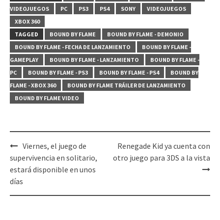
VIDEOJUEGOS
PC
PS3
PS4
SONY
VIDEOJUEGOS
XBOX 360
TAGGED
BOUND BY FLAME
BOUND BY FLAME - DEMONIO
BOUND BY FLAME - FECHA DE LANZAMIENTO
BOUND BY FLAME -
GAMEPLAY
BOUND BY FLAME - LANZAMIENTO
BOUND BY FLAME -
PC
BOUND BY FLAME - PS3
BOUND BY FLAME - PS4
BOUND BY
FLAME - XBOX 360
BOUND BY FLAME TRÁILER DE LANZAMIENTO
BOUND BY FLAME VIDEO
Post
Viernes, el juego de
Renegade Kid ya cuenta con
navigation
supervivencia en solitario,
otro juego para 3DS a la vista
estará disponible en unos
días