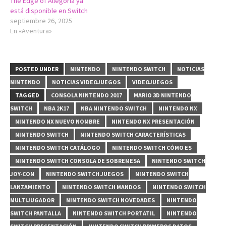
The Edge of Allegoria ya
está disponible en Switch
septiembre 26, 2025
En «Aventura»
POSTED UNDER
NINTENDO
NINTENDO SWITCH
NOTICIAS
NINTENDO
NOTICIAS VIDEOJUEGOS
VIDEOJUEGOS
TAGGED
CONSOLA NINTENDO 2017
MARIO 3D NINTENDO
SWITCH
NBA 2K17
NBA NINTENDO SWITCH
NINTENDO NX
NINTENDO NX NUEVO NOMBRE
NINTENDO NX PRESENTACIÓN
NINTENDO SWITCH
NINTENDO SWITCH CARACTERÍSTICAS
NINTENDO SWITCH CATÁLOGO
NINTENDO SWITCH CÓMO ES
NINTENDO SWITCH CONSOLA DE SOBREMESA
NINTENDO SWITCH
JOY-CON
NINTENDO SWITCH JUEGOS
NINTENDO SWITCH
LANZAMIENTO
NINTENDO SWITCH MANDOS
NINTENDO SWITCH
MULTIJUGADOR
NINTENDO SWITCH NOVEDADES
NINTENDO
SWITCH PANTALLA
NINTENDO SWITCH PORTATIL
NINTENDO