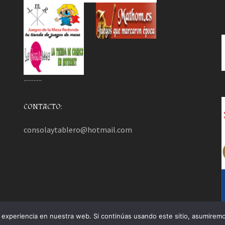
………..
CONTACTO:
consolaytablero@hotmail.com
experiencia en nuestra web. Si continúas usando este sitio, asumiremo
mezHut
.