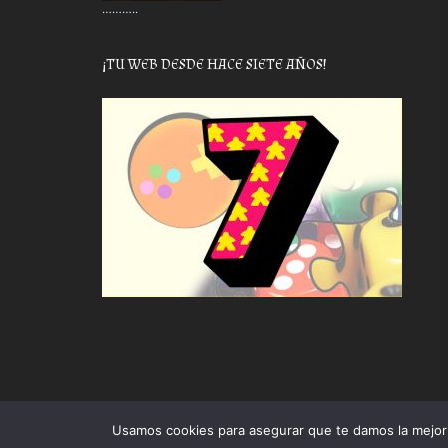
………..
¡TU WEB DESDE HACE SIETE AÑOS!
Usamos cookies para asegurar que te damos la mejor 
Proudly powered by WordPress
|
Theme: Awaken by
The