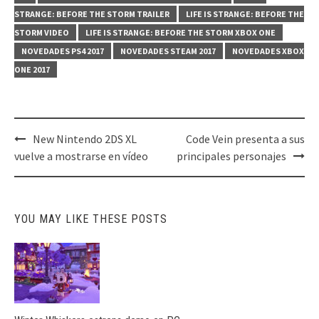
STRANGE: BEFORE THE STORM TRAILER
LIFE IS STRANGE: BEFORE THE
STORM VIDEO
LIFE IS STRANGE: BEFORE THE STORM XBOX ONE
NOVEDADES PS4 2017
NOVEDADES STEAM 2017
NOVEDADES XBOX
ONE 2017
Post
New Nintendo 2DS XL
Code Vein presenta a sus
navigation
vuelve a mostrarse en vídeo
principales personajes
YOU MAY LIKE THESE POSTS