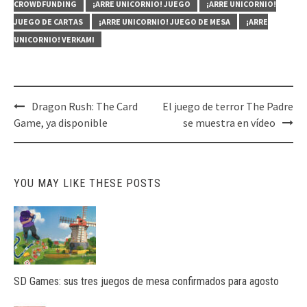
CROWDFUNDING
¡ARRE UNICORNIO! JUEGO
¡ARRE UNICORNIO!
JUEGO DE CARTAS
¡ARRE UNICORNIO! JUEGO DE MESA
¡ARRE
UNICORNIO! VERKAMI
Post
Dragon Rush: The Card
El juego de terror The Padre
navigation
Game, ya disponible
se muestra en vídeo
YOU MAY LIKE THESE POSTS
SD Games: sus tres juegos de mesa confirmados para agosto