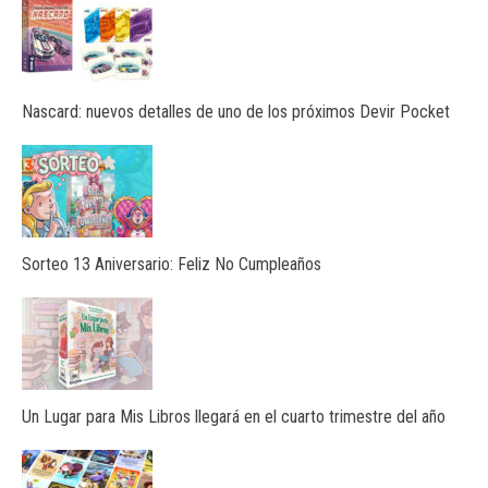
Nascard: nuevos detalles de uno de los próximos Devir Pocket
Sorteo 13 Aniversario: Feliz No Cumpleaños
Un Lugar para Mis Libros llegará en el cuarto trimestre del año