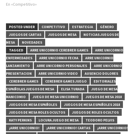
En «Competitivo»
POSTED UNDER
COMPETITIVO
ESTRATEGIA
GÉNERO
JUEGOS DE CARTAS
JUEGOS DE MESA
NOTICIAS JUEGOS DE
MESA
NOVEDADES
TAGGED
ARRE UNICORNIO CEREBRER GAMES
ARRE UNICORNIO
ENFERMEDADES
ARRE UNICORNIO FECHA
ARRE UNICORNIO
LANZAMIENTO
ARRE UNICORNIO PERSONAJES
ARRE UNICORNIO
PRESENTACION
ARRE UNICORNIO VIDEO
AUSENCIO DOLORES
CEREBRER GAMES
CEREBRER GAMES JUEGO
EDITORIALES
ESPAÑOLAS JUEGOS DE MESA
ELISA TURADA
JUEGO DE MESA
MANICOMIO
JUEGO DE MESA UNICORNIO
JUEGOS DE MESA 2018
JUEGOS DE MESA ESPAÑOLES
JUEGOS DE MESA ESPAÑOLES 2018
JUEGOS DE MESA ROLES OCULTOS
JUEGOS DE ROLES OCULTOS
KATY PERKINS
LOCURA JUEGO DE MESA
TEODORO PELVIS
¡ARRE UNICORNIO!
¡ARRE UNICORNIO! CARTAS
¡ARRE UNICORNIO!