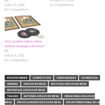
(8)
octubre 20, 2024
mayo 25, 2025
En «Competitivo»
En «Competitivo»
Test: ¿Cuánto sabes sobre
autoras de juegos de mesa?
(7)
marzo 9, 2025
En «Competitivo»
POSTED UNDER
COMPETITIVO
CURIOSIDADES
ESTRATEGIA
GÉNERO
JUEGOS DE MESA
NOTICIAS JUEGOS DE MESA
REPORTAJE JUEGOS DE MESA
TAGGED
AUTORAS JUEGOS DE MESA
CREADORAS JUEGOS DE
MESA
DÍA DE LA MUJER JUEGOS DE MESA
DÍA INTERNACIONAL DE LA