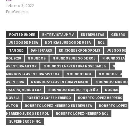
febrero 3, 2022
En «Género»
POSTED UNDER
ENTREVISTA JM Y V
ENTREVISTAS
GÉNERO
JUEGOS DE MESA
NOTICIAS JUEGOS DE MESA
ROL
TAGGED
DANI SPARKS
EDICIONES CRONÓPOLIS
JUEGOS DE
ROL 2020
N MUNDOS
N MUNDOS JUEGO DE ROL
N MUNDOS LA
AVENTURA AUTOR
N MUNDOS LA AVENTURA NOVEDADES
N
MUNDOS LA AVENTURA SISTEMA
N MUNDOS ROL
N MUNDOS: LA
AVENTURA
N MUNDOS: LA AVENTURA VERKAMI
N MUNDOS: MUNDO
OSCURO/MUNDO LUZ
N MUNDOS: MUNDO PEQUEÑO
NORMAL
NOVELA
ROBERTO LÓPEZ HERRERO
ROBERTO LÓPEZ HERRERO
AUTOR
ROBERTO LÓPEZ-HERRERO ENTREVISTA
ROBERTO LÓPEZ-
HERRERO JUEGOS DE ROL
ROBERTO LÓPEZ-HERRERO ROL
SUPERHÉROES INC.