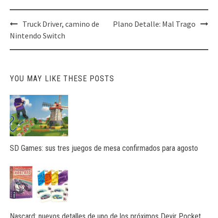
Post
Truck Driver, camino de
Plano Detalle: Mal Trago
navigation
Nintendo Switch
YOU MAY LIKE THESE POSTS
SD Games: sus tres juegos de mesa confirmados para agosto
Nascard: nuevos detalles de uno de los próximos Devir Pocket