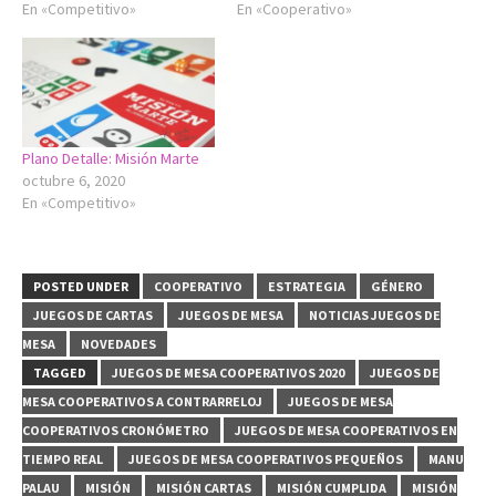
En «Competitivo»
En «Cooperativo»
Plano Detalle: Misión Marte
octubre 6, 2020
En «Competitivo»
POSTED UNDER
COOPERATIVO
ESTRATEGIA
GÉNERO
JUEGOS DE CARTAS
JUEGOS DE MESA
NOTICIAS JUEGOS DE
MESA
NOVEDADES
TAGGED
JUEGOS DE MESA COOPERATIVOS 2020
JUEGOS DE
MESA COOPERATIVOS A CONTRARRELOJ
JUEGOS DE MESA
COOPERATIVOS CRONÓMETRO
JUEGOS DE MESA COOPERATIVOS EN
TIEMPO REAL
JUEGOS DE MESA COOPERATIVOS PEQUEÑOS
MANU
PALAU
MISIÓN
MISIÓN CARTAS
MISIÓN CUMPLIDA
MISIÓN