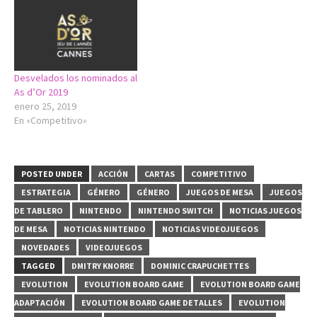
Desvelados los nominados al
As d’Or 2019
enero 25, 2019
En «Competitivo»
POSTED UNDER
ACCIÓN
CARTAS
COMPETITIVO
ESTRATEGIA
GÉNERO
GÉNERO
JUEGOS DE MESA
JUEGOS
DE TABLERO
NINTENDO
NINTENDO SWITCH
NOTICIAS JUEGOS
DE MESA
NOTICIAS NINTENDO
NOTICIAS VIDEOJUEGOS
NOVEDADES
VIDEOJUEGOS
TAGGED
DMITRY KNORRE
DOMINIC CRAPUCHETTES
EVOLUTION
EVOLUTION BOARD GAME
EVOLUTION BOARD GAME
ADAPTACIÓN
EVOLUTION BOARD GAME DETALLES
EVOLUTION