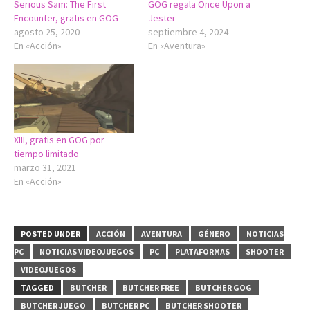
Serious Sam: The First
GOG regala Once Upon a
Encounter, gratis en GOG
Jester
agosto 25, 2020
septiembre 4, 2024
En «Acción»
En «Aventura»
XIII, gratis en GOG por
tiempo limitado
marzo 31, 2021
En «Acción»
POSTED UNDER
ACCIÓN
AVENTURA
GÉNERO
NOTICIAS
PC
NOTICIAS VIDEOJUEGOS
PC
PLATAFORMAS
SHOOTER
VIDEOJUEGOS
TAGGED
BUTCHER
BUTCHER FREE
BUTCHER GOG
BUTCHER JUEGO
BUTCHER PC
BUTCHER SHOOTER