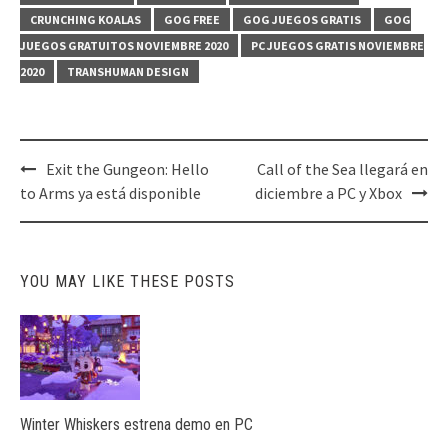
CRUNCHING KOALAS
GOG FREE
GOG JUEGOS GRATIS
GOG
JUEGOS GRATUITOS NOVIEMBRE 2020
PC JUEGOS GRATIS NOVIEMBRE
2020
TRANSHUMAN DESIGN
Post
Exit the Gungeon: Hello
Call of the Sea llegará en
navigation
to Arms ya está disponible
diciembre a PC y Xbox
YOU MAY LIKE THESE POSTS
Winter Whiskers estrena demo en PC